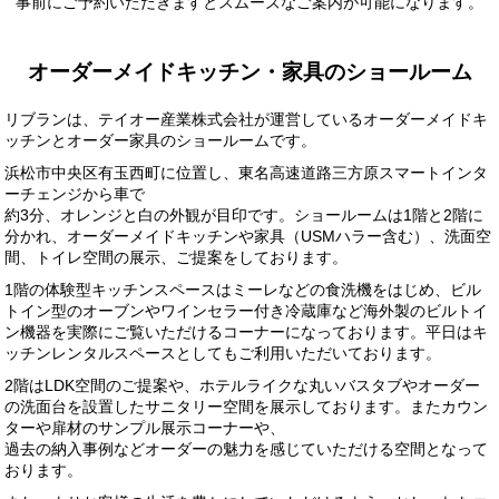
納デザイン（USMハラー）
事前にご予約いただきますとスムーズなご案内が可能になります。
オーダーメイドキッチン・家具のショールーム
リブランは、テイオー産業株式会社が運営しているオーダーメイドキ
ッチンとオーダー家具のショールームです。
浜松市中央区有玉西町に位置し、東名高速道路三方原スマートインタ
ーチェンジから車で
約3分、オレンジと白の外観が目印です。ショールームは1階と2階に
分かれ、オーダーメイドキッチンや家具（USMハラー含む）、洗面空
間、トイレ空間の展示、ご提案をしております。
1階の体験型キッチンスペースはミーレなどの食洗機をはじめ、ビル
トイン型のオーブンやワインセラー付き冷蔵庫など海外製のビルトイ
ン機器を実際にご覧いただけるコーナーになっております。平日はキ
ッチンレンタルスペースとしてもご利用いただいております。
2階はLDK空間のご提案や、ホテルライクな丸いバスタブやオーダー
の洗面台を設置したサニタリー空間を展示しております。またカウン
ターや扉材のサンプル展示コーナーや、
過去の納入事例などオーダーの魅力を感じていただける空間となって
おります。