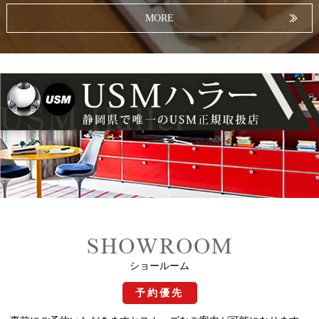
MORE
2026年01月26日
【事例掲載】モノトーンの造形美と使いやすさで 暮らしを変える家
電収納・カップボード
2026年01月23日
新規ページオープンのお知らせ〜「オーダーキッチン無料個別相談
会」
2026年01月17日
【事例掲載】モノトーンの造形美と使いやすさで 暮らしを変えるオ
ーダーメイドキッチン
2025年10月27日
ショールームページ リニューアルのお知らせ
2025年09月24日
【事例掲載】静けさの中に、色彩が息づく（USMハラー）
ショールーム
予約優先
2025年09月09日
【事例掲載】直線美と浮遊感が織りなす、 暮らしに馴染む上質な収