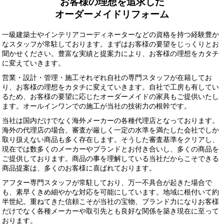
お客様の理想を追求した
オーダーメイドリフォーム
一級建築士やインテリアコーディネーターなどの資格を持つ経験豊か
なスタッフが常駐しております。まずはお客様の要望をじっくりとお
聞かせください。豊富な実績と提案力により、お客様の理想をカタチ
に変えていきます。
営業・設計・管理・施工それぞれ自社の専門スタッフが在籍してお
り、お客様の理想をカタチに変えていきます。自社で工房も有してい
るため、お客様の要望に応じたオーダーメイドの家具もご提供いたし
ます。オールインワンでの施工が当社の技術力の根幹です。
当社は国内だけでなく海外メーカーの各種代理店となっております。
海外の代理店の場合、審査が厳しく一定の水準を満たした会社でしか
取り扱えない商品も多く存在します。そうした審査基準をクリアし、
現在では数多くのメーカーやブランドとお付き合いし、多くの商品を
ご提供しております。商品の事を理解している当社だからこそできる
商品提案は、多くのお客様に喜ばれております。
アフター専門スタッフが常駐しており、万一不具合が起きた場合で
も、素早くきめ細やかな対応を可能にしています。地域に根付いて約
半世紀。重ねてきた信頼こそが当社の宝物、ブランド力になりお客様
だけでなく各種メーカーや取引先とも良好な関係を築き現在に至って
おります。