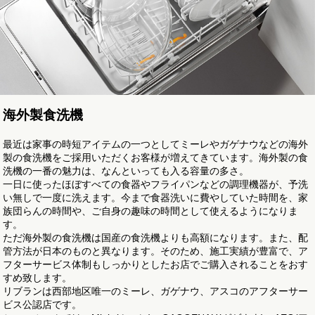
海外製食洗機
最近は家事の時短アイテムの一つとしてミーレやガゲナウなどの海外
製の食洗機をご採用いただくお客様が増えてきています。海外製の食
洗機の一番の魅力は、なんといっても入る容量の多さ。
一日に使ったほぼすべての食器やフライパンなどの調理機器が、予洗
い無しで一度に洗えます。今まで食器洗いに費やしていた時間を、家
族団らんの時間や、ご自身の趣味の時間として使えるようになりま
す。
ただ海外製の食洗機は国産の食洗機よりも高額になります。また、配
管方法が日本のものと異なります。そのため、施工実績が豊富で、ア
フターサービス体制もしっかりとしたお店でご購入されることをおす
すめ致します。
リブランは西部地区唯一のミーレ、ガゲナウ、アスコのアフターサー
ビス公認店です。