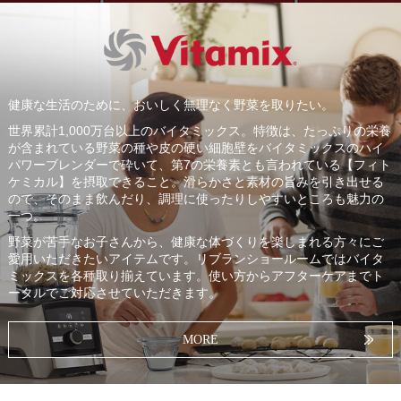
健康な生活のために、おいしく無理なく野菜を取りたい。
世界累計1,000万台以上のバイタミックス。特徴は、たっぷりの栄養
が含まれている野菜の種や皮の硬い細胞壁をバイタミックスのハイ
パワーブレンダーで砕いて、第7の栄養素とも言われている【フィト
ケミカル】を摂取できること。滑らかさと素材の旨みを引き出せる
ので、そのまま飲んだり、調理に使ったりしやすいところも魅力の
一つ。
野菜が苦手なお子さんから、健康な体づくりを楽しまれる方々にご
愛用いただきたいアイテムです。リブランショールームではバイタ
ミックスを各種取り揃えています。使い方からアフターケアまでト
ータルでご対応させていただきます。
MORE