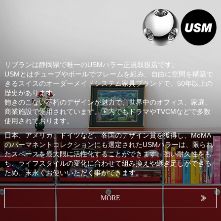
リブランは静岡県で唯一のUSMハラー正規取扱店です。
USMとはチューブやボールでフレームを組み、自由に空間を構築で
きるスイスのオーダーメイドシステム家具ブランドで、50年以上の
歴史があります。
飽きのこない不朽のデザインが魅力で、世界中のオフィス、家庭、
商業施設で愛用されています。国内でもドラマやTVCMなどで多数
使用されております。
日本、アメリカ、ドイツなど、各国のデザイン賞を獲得し、MoMA
のパーマネントコレクションにも選定されたUSMハラーは、限られ
たスペースを最大限に活性化することができます。強い耐久性をも
ち、ライフスタイルの変化に合わせて組み換えや継ぎ足しができる
ため、末永くお使いいただく事ができます。
MORE