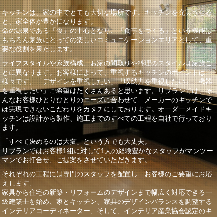
キッチンは、家の中でとても大切な場所です。キッチンを充実させる
と、家全体が豊かになります。
命の源泉である「食」の中心となり、「食事をつくる」という機能は
もちろん家族にとっての楽しいコミュニケーションエリアとして、重
要な役割を果たします。
ライフスタイルや家族構成、お家の間取りや料理のスタイルは家族ご
とに異なります。お客様によって、重視するキッチンのポイントは
様々です。「デザインを重視したい」「収納力を重視したい」「機器
を重視したい」ご希望はたくさんあると思います。リブランでは、そ
んなお客様ひとりひとりのニーズに合わせて、メーカーのキッチンで
は実現できないこだわりをカタチにしております。オーダーメイドキ
ッチンは設計から製作、施工までのすべての工程を自社で行っており
ます。
「すべて決めるのは大変」という方でも大丈夫。
リブランではお客様1組に対して1人の経験豊かなスタッフがマンツー
マンでお打合せ、ご提案をさせていただきます。
それぞれの工程には専門のスタッフを配置し、お客様のご要望にお応
えします。
家具から住宅の新築・リフォームのデザインまで幅広く対応できる一
級建築士を始め、家とキッチン、家具のデザインバランスを調整する
インテリアコーディネーター、そして、インテリア産業協会認定のキ