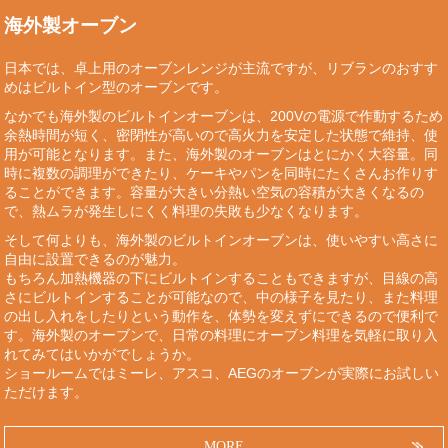
海外製オーブン
日本では、卓上用のオーブンレンジが主流ですが、リブランのおすす
めはビルトイン型のオーブンです。
なかでも海外製のビルトインオーブンは、200Vの電源で作動するため
余熱時間が短く、密閉性が高いので高火力を安定した状態で維持、使
用が可能となります。また、海外製のオーブンはとにかく大容量。同
時に複数の調理ができたり、ケーキやパンを同時にたくさんお作りす
ることができます。容量が大きい分熱い空気の容積が大きくなるの
で、熱ムラが発生しにくく料理の失敗も少なくなります。
そして何よりも、海外製のビルトインオーブンは、使いやすい高さに
自由に設置できるのが魅力。
もちろん加熱機器の下にビルトインすることもできますが、目線の高
さにビルトインすることが可能なので、中の様子を見たり、また料理
の出し入れをしたりという動作を、体勢を変えずにできるので便利で
す。海外製のオーブンで、日常の料理にオーブン料理を気軽に取り入
れてみてはいかがでしょうか。
ショールームではミーレ、アスコ、AEGのオーブンが実際にお試しい
ただけます。
MORE