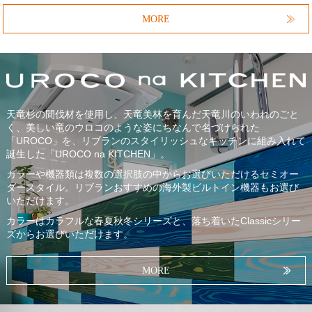
MORE
天竜杉の間伐材を使用し、天竜美林を育んだ天竜川のいわれのごと
く、美しい竜のウロコのような姿にちなんで名づけられた
「UROCO」を、リブランのスタイリッシュなキッチンに組み入れて
誕生した「UROCO na KITCHEN」。
カラーや機器類は複数の選択肢の中からお選びいただけるセミオー
ダースタイル。リブランおすすめの海外製ビルトイン機器もお選び
いただけます。
カラーはカラフルな春夏秋冬シリーズと、落ち着いたClassicシリー
ズからお選びいただけます。
MORE