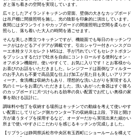
ぎと落ち着きの空間を実現しています。
広々としたアイランドキッチンの背面、壁側の大きなカップボード
は吊戸棚に間接照明を施し、光の陰影を印象的に演出しています。
夜間にはダウンライトやカップボードの間接照明は空間を柔らかく
照らし、落ち着いた大人の時間を過ごせます。
そんな美しさ際立つキッチンですが、機能面でも毎日のキッチンワ
ークがはかどるアイデアが満載です。引出シャワー付きハンスグロ
ーエ水栓タリスセレクトM51は、手が汚れていてもセレクトボタン
をプッシュするだけで吐水を自由にコントロールする便利なオン・
オフボタン機能付。使いやすくて、お気に入りです！とお客様から
お喜びのお話をいただきました。レンジフードは面倒なフィルター
のお手入れも不要で高品質な仕上げ加工が見た目も美しいアリアフ
ィーナ。食洗機は収納力もあり、理想的な洗い上がりを実現する人
気のミーレをお選びいただきました。洗いあがった食器はすぐ後ろ
のカップボードに片づけられる効率の良い配置でお忙しい奥様の家
事を助ける設計に。
調味料や包丁を収納する場所はキッチンでの動線を考えて使いやす
い配置にしてリビング側カウンター下の収納扉は上段、下段と開け
方が違うタイプを採用するなど、オーダーだから実現出来た細かい
所まで使いやすさにこだわりを感じるキッチンが完成しました。
【リブランは静岡県浜松市中央区有玉西町にショールームを構えて