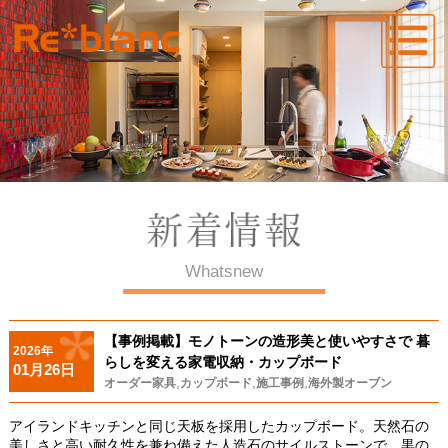
Whatsnew
【事例掲載】モノトーンの造形美と使いやすさで 暮
2026年
らしを変える家電収納・カップボード
01月26日
,
,
,
オーダー家具
カップボード
施工事例
海外製オーブン
アイランドキッチンと同じ天板を採用したカップボード。天然石の
美しさと高い耐久性を兼ね備えた人造石のサイルストーンで、
黒の