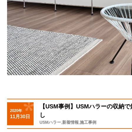
【USM事例】USMハラーの収納
2020年
し
11月30日
,
,
USMハラー
新着情報
施工事例