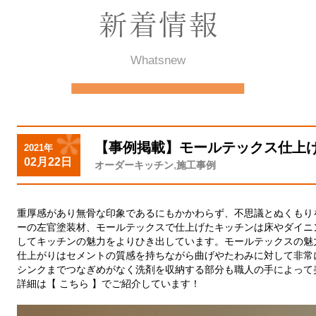
Whatsnew
【事例掲載】モールテックス仕上
2021年
02月22日
,
オーダーキッチン
施工事例
重厚感があり無骨な印象であるにもかかわらず、不思議とぬくもりを
ーの左官塗装材、モールテックスで仕上げたキッチンは床やダイニ
してキッチンの魅力をよりひき出しています。モールテックスの魅
仕上がりはセメントの質感を持ちながら曲げやたわみに対して非常
シンクまでつなぎめがなく洗剤を収納する部分も職人の手によって
詳細は
【 こちら 】
でご紹介しています！