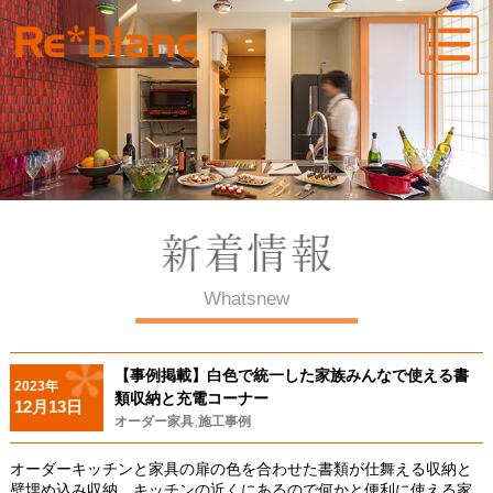
Whatsnew
【事例掲載】白色で統一した家族みんなで使える書
2023年
類収納と充電コーナー
12月13日
,
オーダー家具
施工事例
オーダーキッチンと家具の扉の色を合わせた書類が仕舞える収納と
壁埋め込み収納。
キッチンの近くにあるので何かと便利に使える家