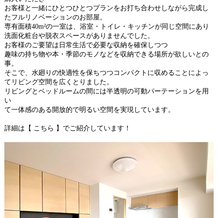
お客様と一緒にひとつひとつプランをお打ち合わせしながら完成し
たフルリノベーションのお部屋。
専有面積40m²の一室は、浴室・トイレ・キッチンが同じ空間にあり
洗面化粧台や脱衣スペースがありませんでした。
お客様のご要望は日常生活で必要な収納を確保しつつ
趣味の持ち物や本・季節のモノなどを収納できる場所が欲しいとの
事。
そこで、水廻りの快適性を保ちつつコンパクトに収めることによっ
てリビング空間を広くとりました。
リビングとベッドルームの間には半透明の可動パーテーションを用
い
て一体感のある開放的で明るい空間を実現しています。
詳細は【 こちら 】でご紹介しています！