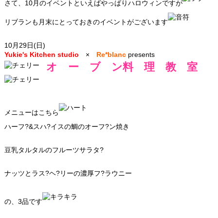
さて、10月のイベントといえばやっぱりハロウィンですが
リブランも月末にとっておきのイベントがございます
10月29日(日)
Yukie's Kitchen studio
×
Re*blanc
presents
オ ー ブ ン料 理 教 室
メニューはこちら
ハーフ?&スハ?イスの鯛のオーフ?ン焼き
豆乳タルタルのフルーツサラタ?
ナッツとラス?ヘ?リーの濃厚フ?ラウニー
の、3品です