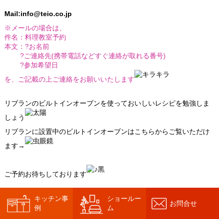
Mail:info@teio.co.jp
※メールの場合は、
件名：料理教室予約
本文：?お名前
?ご連絡先(携帯電話などすぐ連絡が取れる番号)
?参加希望日
を、ご記載の上ご連絡をお願いいたします
リブランのビルトインオーブンを使っておいしいレシピを勉強しま
しょう
リブランに設置中のビルトインオーブンはこちらからご覧いただけ
ます→
ご予約お待ちしております
リブランのfacebookページも更新中!
キッチン事
ショールー
お問合せ
例
ム
みなさん是非「いいね！」お願いします