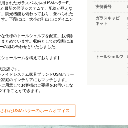
用されたガラスパネルのUSMハラーE。
実例番号
れた最新の照明システムで、配線が見えな
す。調光機能も備わっており、並べられた
ガラスキャビ
ます。下段には、大小の引出しにダイニン
ネット
ンな仕様のトールシェルフを配置。お掃除
てまとめています。収納としての役割に加
ラーの組み合わせといたしました。
トールシェルフ
にショールームを構えております】
取扱店です。
メイドシステム家具ブランドUSMハラー
ご家庭のインテリアにもマッチします。
をご用意してお客様のご要望をお伺いしな
グすることができます。
されたUSMハラーのホームオフィス