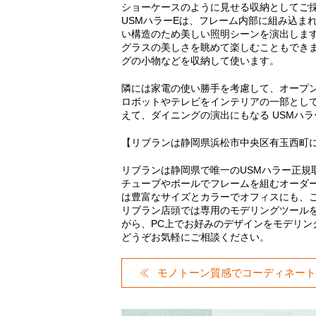
ショーケースのように見せる収納としてご採
USMハラーEは、フレーム内部に組み込ま
い構造のため美しい照明シーンを演出しま
グラスの美しさを眺めて楽しむこともでき
グの小物などを収納して使います。
隣には家電の使い勝手を考慮して、オープ
ロボットやテレビをインテリアの一部とし
えて、ダイニングの演出にもなる USMハ
【リブランは静岡県浜松市中央区有玉西町
リブランは静岡県で唯一のUSMハラー正規
チューブやボールでフレームを組むオーダー
は豊富なサイズとカラーでオフィスにも、
リブラン店頭では専用のモデリングツール
がら、PC上でお好みのデザインをモデリン
どうぞお気軽にご相談ください。
モノトーン質感でコーディネート