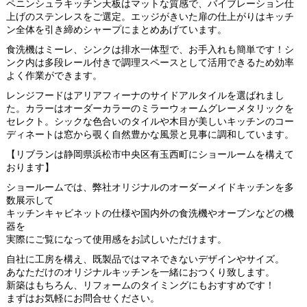
ペニンシュラキッチン天板はマットな質感で、バイブレーション仕
上げのステンレスをご選定。エッジがきいた扉の仕上がりはキッチ
ン全体を引き締めシャープにまとめあげています。
食洗機はミーレ、シンクは排水一体型で、お手入れも簡単です！シ
ンク内は多段レール付きで調理スペースとして活用できるため効率
よく作業ができます。
レンジフードはアリアフィーナのサイドアルタイルを選ばれまし
た。カラーはオーダーカラーのミラーウォームグレーメタリックを
セレクト。シックな色合いのタイルや木目が美しいキッチンのコー
ディネートは窓から覗く自然豊かな風景と見事に調和しています。
【リブランは静岡県浜松市中央区有玉西町にショールームを構えて
おります】
ショールームでは、弊社オリジナルのオーダーメイドキッチンを多
数展示して
キッチンキャビネットの仕様や国内外の食洗機やオーブンなどの機
器を
実際にご覧になって使用感をお試しいただけます。
自社に工房を構え、既製品ではマネできないデザインやサイズ。
あなただけのオリジナルキッチンを一緒におつくり致します。
新築はもちろん、リフォームのタイミングにもおすすめです！
まずはお気軽にお問合せください。