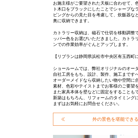
お施主様がご要望された天板に合わせて、
ト木口をブラックにしたことでシャープな
ビングからの見た目を考慮して、炊飯器な
奥に収納できます。
カトラリー収納は、磁石で仕切を移動調整
ッパー色をお選びいただきました。カトラ
ンでの作業効率がぐんとアップします。
【リブランは静岡県浜松市中央区有玉西町
ショールームでは、弊社オリジナルのオー
自社工房をもち、設計、製作、施工まです
オーダーメイドなら収納したい物や空間に
素材、色彩やテイストまでお客様のご要望
また家具本体を壁などに固定をすることも
新築はもちろん、リフォームのタイミング
まずはお気軽にお問合せください。
外の景色を堪能でき