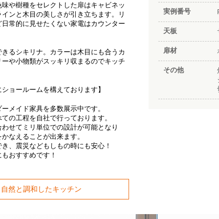
色味や樹種をセレクトした扉はキャビネッ
実例番号
ラインと木目の美しさが引き立ちます。リ
ど日常的に見せたくない家電はカウンター
天板
扉材
できるシキリナ。カラーは木目にも合うカ
リーや小物類がスッキリ収まるのでキッチ
その他
にショールームを構えております】
ダーメイド家具を多数展示中です。
べての工程を自社で行っております。
合わせてミリ単位での設計が可能となり
をかなえることが出来ます。
でき、震災などもしもの時にも安心！
にもおすすめです！
る自然と調和したキッチン