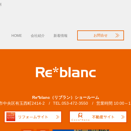
例
お問合せ
HOME
会社紹介
新着情報
Re*blanc（リブラン）ショールーム
松市中央区有玉西町2414-2
TEL.053-472-3550
営業時間 10:00