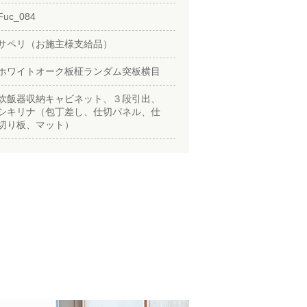
Fuc_084
サペリ（お施主様支給品）
ホワイトオーク板柾ランダム突板横目
炊飯器収納キャビネット、３段引出、
シキリナ（包丁差し、仕切パネル、仕
切り板、マット）