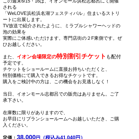
この週末6/15・16は、イオンモール浜松志都呂にて開催
される
「WeLOVE浜松浜名湖フェスティバル」住まいるストリ
ートに出展します。
TV放送で紹介されたように、ミラブルシャワーヘッドの
泡の効果を
実際にご体感いただけます。
専門店街の２F東側です。
ぜ
ひお越しください。
特別割引
チケット
また、
イオン
会場限定の
も配付
予定です。
チケットをショールームに直接お持ちいただくと、
特別価格にて購入できるお得なチケットです。
購入をご検討中の方は、この機会をお見逃しなく！
当日、イオンモール志都呂での販売はありません。ご了
承下さい。
在庫数に限りがありますので、
お早目にリブランショールームへお越しいただき、
ご購
入ください。
38,000
定価：
円
（税込み41,040円）