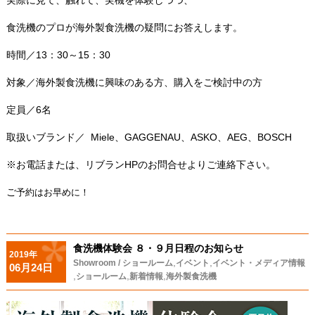
実際に見て、触れて、実機を体験しつつ、
食洗機のプロが海外製食洗機の疑問にお答えします。
時間／13：30～15：30
対象／海外製食洗機に興味のある方、購入をご検討中の方
定員／6名
取扱いブランド／
Miele、GAGGENAU、ASKO、AEG、BOSCH
※お電話または、リブランHPのお問合せよりご連絡下さい。
ご
予約はお早めに！
食洗機体験会 ８・９月日程のお知らせ
2019年
,
,
Showroom / ショールーム
イベント
イベント・メディア情報
06月24日
,
,
,
ショールーム
新着情報
海外製食洗機