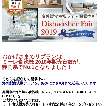
おかげさまでリブランは
ミーレ食洗機
2018年
販売台数が、
静岡県でNo.1となりました！
そちらを
記念して開催中の
海外製食洗機フェアを、好評につき9月まで延長いたします！
期間中に海外製の食洗機（Miele、GAGGENAU、ASKO、AEG、
BOSCH）を
ご成約いただいだ方には、
ミーレ食洗機お手入れセット（庫内洗浄剤１年分）をプレゼントい