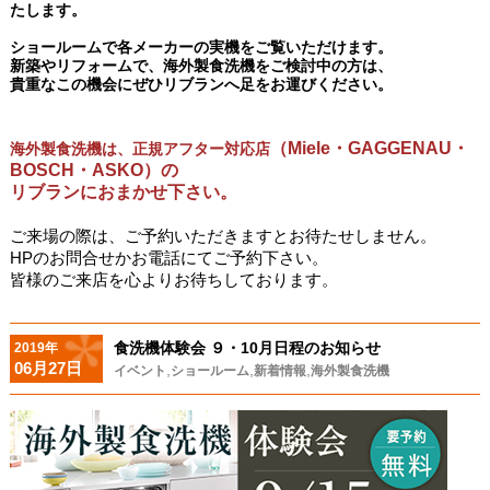
たします。
ショールームで各メーカーの実機をご覧いただけます。
新築やリフォームで、海外製食洗機をご検討中の方は、
貴重なこの機会にぜひリブランへ足をお運びください。
（Miele・GAGGENAU・
海外製食洗機は、
正規アフター対応店
BOSCH・ASKO）
の
リブランにおまかせ下さい。
ご来場の際は、ご予約いただきますとお待たせしません。
HPのお問合せかお電話にてご予約下さい。
皆様のご来店を心よりお待ちしております。
食洗機体験会 ９・10月日程のお知らせ
2019年
06月27日
,
,
,
イベント
ショールーム
新着情報
海外製食洗機