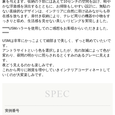
象を与えます。収納の下部にはあえて10センチの空間を設け、軽や
かな浮遊感を演出するとともに、お掃除もしやすい設計に。無駄の
ない直線的なデザインは、インテリアに自然に溶け込みながらも存
在感を放ちます。扉付き収納により、テレビ周りの機器や小物をす
っきりと収め、生活感を見せない美しいリビングを実現しました。
*****USMハラーを使用してのご感想をお客様からいただきました。
*****
USMは非常にかっこよくて細部まで美しく、ずっと眺めていたいで
す。
アントラサイトという色を選択しましたが、光の加減によって色が
変わり、昼間の明かりに照らされるとくすみのあるグレーに見えま
す。
夜どう見えるのかも楽しみです。
これから周りに雑貨を増やしていきインテリアコーディネートして
いくのが大変楽しみです。
実例番号