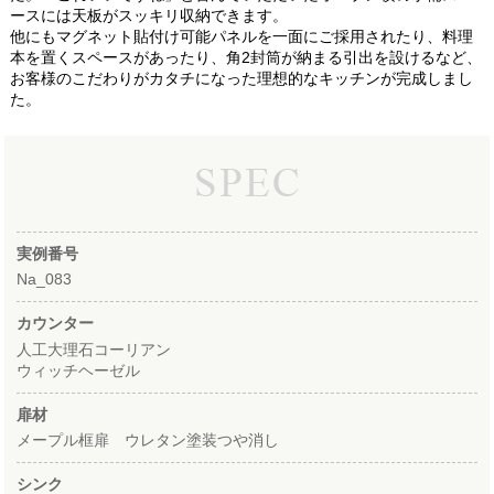
ースには天板がスッキリ収納できます。
他にもマグネット貼付け可能パネルを一面にご採用されたり、料理
本を置くスペースがあったり、角2封筒が納まる引出を設けるなど、
お客様のこだわりがカタチになった理想的なキッチンが完成しまし
た。
実例番号
Na_083
カウンター
人工大理石コーリアン
ウィッチヘーゼル
扉材
メープル框扉 ウレタン塗装つや消し
シンク