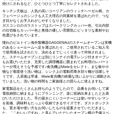
掛けにされるなど、ひとつひとつ丁寧にセレクトされました。
キッチン天板は、人気の高いコーリアンのウィッチヘーゼル柄。カ
フェベージュのシンクも人工大理石の同素材を選ばれたので、つな
ぎ目がなくお手入れがしやすくなりました。
ガスコンロのガラストップはスパークリングカッパー色、引出内部
の仕切板もカッパー色と奥様の優しい雰囲気にピッタリな素材やお
色選びをされています。
憧れのビルトイン海外製機器GAGGENAUのスチームオーブンは実機
のあるショールームへ足を運ばれたり、ご使用されているご知人宅
で使用感を試されたり、決めるまでじっくり迷って吟味されまし
た。スチームオーブンとは別にリンナイの電子レンジ付きオーブン
もお選びいただき、充実した調理機器に囲まれてお料理のレパート
リーが増えそうな予感です♪食洗機はMieleをセレクト。まな板や小
物など都度使う洗い物は、シンク上の電動昇降水切り棚が活躍しそ
うです。入居後は早速、Miele食洗機の綺麗な洗い上がりに感動され
ていました。洗い物の時間をご家族様との団らんに使えますね。
家電製品をたくさんお持ちのようでしたので、品番をお伺いして家
電収納部に納まるようにプランニング。楽に収納出来ましたとお喜
びいただけました。手の届きにくいコーナーには使いやすいレマン
を装備、調味料もたっぷり収納できるサイズです。ダストボックス
も、置き場や使い方をお伺いしたものを提案させていただきまし
た。「これいいですね」と喜んでいただいたオーブン横の予備スペ