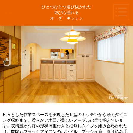
ひとつひとつ選び抜かれた
遊び心溢れる
オーダーキッチン
広々とした作業スペースを実現したＵ型のキッチンから続くダイニ
ング収納まで、柔らかい木目が美しいメープルの扉で揃えていま
す。表情豊かな扉の形状は框付きと框無しタイプを組み合わされた
り、開閉もブラックアイアンのハンドル、プッシュ扉、掘り込み手