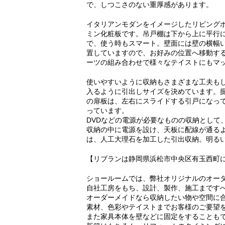
で、しつこさのない重厚感があります。
イタリアンモダンをイメージしたリビング
ミン化粧板です。吊戸棚は下から上に平行
で、使う時もスマート。壁面には壁の横幅
置していますので、お好みの位置へ移動す
ーツの組み合わせで様々なテイストにもマ
使いやすいように収納もさまざまな工夫もし
入るように引出しサイズを決めています。
の扉板は、左右にスライドする引戸になっ
っています。
DVDなどの電源が必要なものの収納として
収納の中に電源を設け、天板に配線が通る
は、人工大理石を加工した引出収納。明る
【リブランは静岡県浜松市中央区有玉西町
ショールームでは、弊社オリジナルのオー
自社工房をもち、設計、製作、施工まです
オーダーメイドなら収納したい物や空間に
素材、色彩やテイストまでお客様のご要望
また家具本体を壁などに固定をすることも