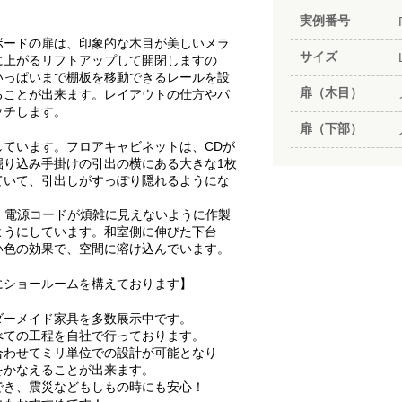
実例番号
ボードの扉は、印象的な木目が美しいメラ
サイズ
に上がるリフトアップして開閉しますの
いっぱいまで棚板を移動できるレールを設
扉（木目）
ることが出来ます。レイアウトの仕方やパ
ッチします。
扉（下部）
ています。フロアキャビネットは、CDが
掘り込み手掛けの引出の横にある大きな1枚
ていて、引出しがすっぽり隠れるようにな
、電源コードが煩雑に見えないように作製
ようにしています。和室側に伸びた下台
い色の効果で、空間に溶け込んでいます。
にショールームを構えております】
ダーメイド家具を多数展示中です。
べての工程を自社で行っております。
合わせてミリ単位での設計が可能となり
をかなえることが出来ます。
でき、震災などもしもの時にも安心！