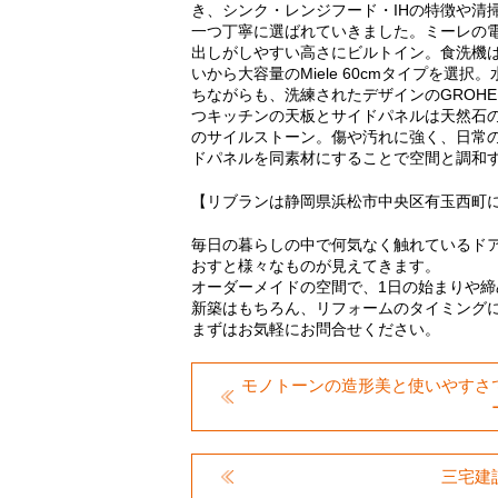
き、シンク・レンジフード・IHの特徴や清
一つ丁寧に選ばれていきました。ミーレの
出しがしやすい高さにビルトイン。食洗機
いから大容量のMiele 60cmタイプを選
ちながらも、洗練されたデザインのGROH
つキッチンの天板とサイドパネルは天然石
のサイルストーン。傷や汚れに強く、日常
ドパネルを同素材にすることで空間と調和
【リブランは静岡県浜松市中央区有玉西町
毎日の暮らしの中で何気なく触れているド
おすと様々なものが見えてきます。
オーダーメイドの空間で、1日の始まりや
新築はもちろん、リフォームのタイミング
まずはお気軽にお問合せください。
モノトーンの造形美と使いやすさ
三宅建