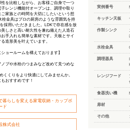
掃性を比較しながら、お客様ご自身で一つ
実例番号
電子レンジ機能付オーブンは、調理や取り
はご家族との時間を大切にしたいという想
キッチン天板
択。水栓金具はプロの厨房のような雰囲気を持
Eを採用いただきました。LDKで存在感を放
作製シンク
の美しさと高い耐久性を兼ね備えた人造石
のお手入れも簡単な素材です。天板とサイ
する造形美を叶えています。
水栓金具
にショールームを構えております】
調理器具
アノブや水栓のつまみなど改めて見つめな
締めくくりをより快適にしてみませんか。
レンジフード
にもおすすめです！
食器洗い機
で暮らしを変える家電収納・カップボ
扉材
ード
その他
設株式会社